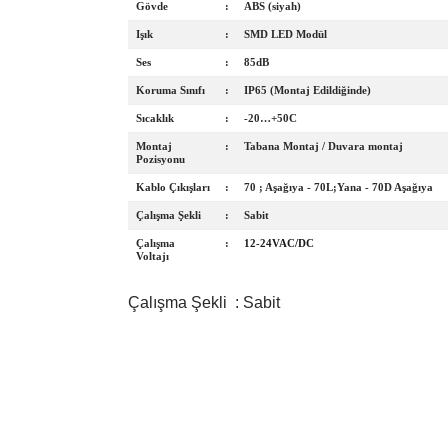
Gövde
:
ABS (siyah)
Işık
:
SMD LED Modül
Ses
:
85dB
Koruma Sınıfı
:
IP65 (Montaj Edildiğinde)
Sıcaklık
:
-20…+50C
Montaj
:
Tabana Montaj / Duvara montaj
Pozisyonu
Kablo Çıkışları
:
70 ; Aşağıya - 70L;Yana - 70D Aşağıya
Çalışma Şekli
:
Sabit
Çalışma
:
12-24VAC/DC
Voltajı
Çalışma Şekli : Sabit