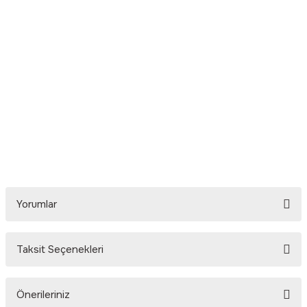
Yorumlar
Taksit Seçenekleri
Bu ürüne ilk yorumu siz yapın!
Önerileriniz
Yorum Yaz