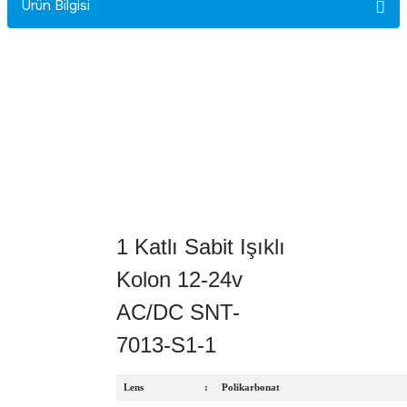
Ürün Bilgisi
Rittal
Ölçü Aleti Aksesuarları
Servo
Proses Kalibratörleri
Sunda
Termometreler
T&T
Topraklama Test Cihazları
Tidar
Vibrasyon Test Cihazları
1 Katlı Sabit Işıklı
Y.s.Tech
Kolon 12-24v
AC/DC SNT-
7013-S1-1
Lens
:
Polikarbonat