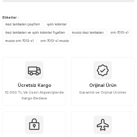
Bu ürünün fiyat bilgisi, resim, ürün açıklamalarında ve diğer
konularda yetersiz gördüğünüz noktaları öneri formunu kullanarak
Etiketler :
tarafımıza iletebilirsiniz.
ikaz lambaları çeşitleri
ışıklı kolonlar
Görüş ve önerileriniz için teşekkür ederiz.
ikaz lambaları ve ışıklı kolonlar fiyatları
mucco ikaz lambaları
snt-7013-s1
mucco snt-7013-s1
snt-7013-s1 mucco
Ürün resmi kalitesiz, bozuk veya görüntülenemiyor.
Ürün açıklamasında eksik bilgiler bulunuyor.
Ürün bilgilerinde hatalar bulunuyor.
Ürün fiyatı diğer sitelerden daha pahalı.
Bu ürüne benzer farklı alternatifler olmalı.
Ücretsiz Kargo
Orijinal Ürün
10.000 TL Ve Üzeri Alışverişlerde
Garantili ve Orjinal Ürünler
Kargo Bedava
Gönder