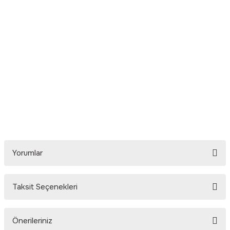
Yorumlar
Taksit Seçenekleri
Bu ürüne ilk yorumu siz yapın!
Önerileriniz
Yorum Yaz