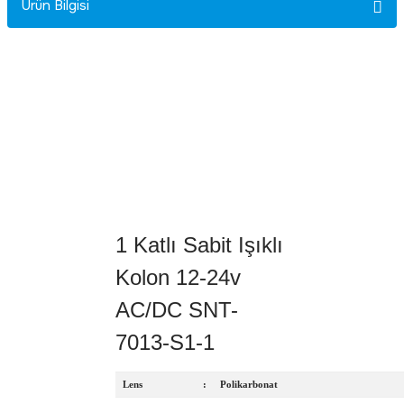
Ürün Bilgisi
Rittal
Ölçü Aleti Aksesuarları
Servo
Proses Kalibratörleri
Sunda
Termometreler
T&T
Topraklama Test Cihazları
Tidar
Vibrasyon Test Cihazları
1 Katlı Sabit Işıklı
Y.s.Tech
Kolon 12-24v
AC/DC SNT-
7013-S1-1
Lens
:
Polikarbonat