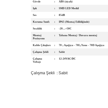
Gövde
:
ABS (siyah)
Işık
:
SMD LED Modül
Ses
:
85dB
Koruma Sınıfı
:
IP65 (Montaj Edildiğinde)
Sıcaklık
:
-20…+50C
Montaj
:
Tabana Montaj / Duvara montaj
Pozisyonu
Kablo Çıkışları
:
70 ; Aşağıya - 70L;Yana - 70D Aşağıya
Çalışma Şekli
:
Sabit
Çalışma
:
12-24VAC/DC
Voltajı
Çalışma Şekli : Sabit