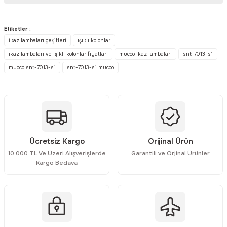
Bu ürünün fiyat bilgisi, resim, ürün açıklamalarında ve diğer
konularda yetersiz gördüğünüz noktaları öneri formunu kullanarak
Etiketler :
tarafımıza iletebilirsiniz.
ikaz lambaları çeşitleri
ışıklı kolonlar
Görüş ve önerileriniz için teşekkür ederiz.
ikaz lambaları ve ışıklı kolonlar fiyatları
mucco ikaz lambaları
snt-7013-s1
mucco snt-7013-s1
snt-7013-s1 mucco
Ürün resmi kalitesiz, bozuk veya görüntülenemiyor.
Ürün açıklamasında eksik bilgiler bulunuyor.
Ürün bilgilerinde hatalar bulunuyor.
Ürün fiyatı diğer sitelerden daha pahalı.
Bu ürüne benzer farklı alternatifler olmalı.
Ücretsiz Kargo
Orijinal Ürün
10.000 TL Ve Üzeri Alışverişlerde
Garantili ve Orjinal Ürünler
Kargo Bedava
Gönder