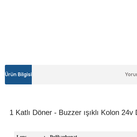
Ürün Bilgisi
Yoru
1 Katlı Döner - Buzzer ışıklı Kolon 2
Lens
:
Polikarbonat