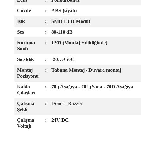
Gövde
:
ABS (siyah)
Işık
:
SMD LED Modül
Ses
:
80-110 dB
Koruma
:
IP65 (Montaj Edildiğinde)
Sınıfı
Sıcaklık
:
-20…+50C
Montaj
:
Tabana Montaj / Duvara montaj
Pozisyonu
Kablo
:
70 ; Aşağıya - 70L;Yana - 70D Aşağıya
Çıkışları
Çalışma
:
Döner - Buzzer
Şekli
Çalışma
:
24V DC
Voltajı