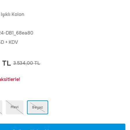
 Işıklı Kolon
4-DB1_68ea80
SD + KDV
0 TL
3.534,00 TL
sitlerle!
Mavi
Beyaz