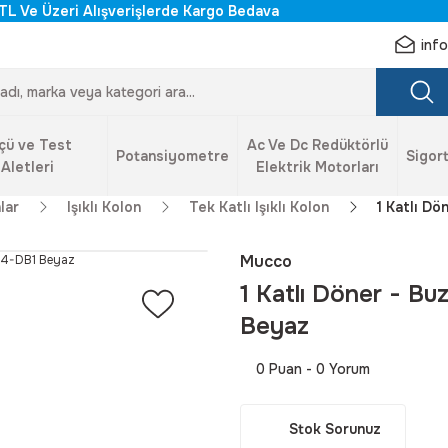
TL Ve Üzeri Alışverişlerde Kargo Bedava
inf
çü ve Test
Ac Ve Dc Redüktörlü
Potansiyometre
Sigort
Aletleri
Elektrik Motorları
lar
Işıklı Kolon
Tek Katlı Işıklı Kolon
1 Katlı D
Mucco
1 Katlı Döner - B
Beyaz
0 Puan - 0 Yorum
Stok Sorunuz