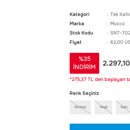
Kategori
Tek Katlı
Marka
Mucco
Stok Kodu
SNT-702
Fiyat
62,00 U
%35
2.297,1
İNDİRİM
*275,37 TL den başlayan tak
Renk Seçiniz
Kırmızı
Yeşil
Sarı