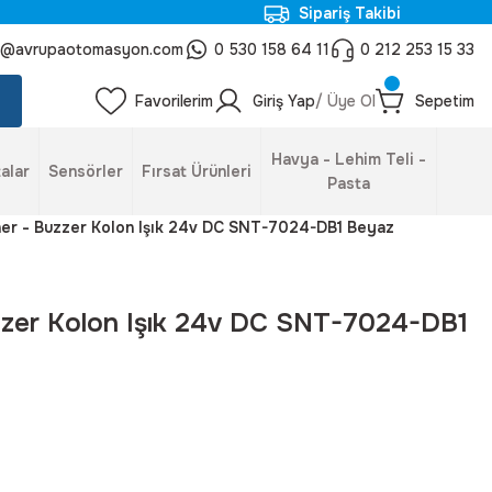
Sipariş Takibi
o@avrupaotomasyon.com
0 530 158 64 11
0 212 253 15 33
Favorilerim
Giriş Yap
/ Üye Ol
Sepetim
Havya - Lehim Teli -
alar
Sensörler
Fırsat Ürünleri
Pasta
öner - Buzzer Kolon Işık 24v DC SNT-7024-DB1 Beyaz
uzzer Kolon Işık 24v DC SNT-7024-DB1