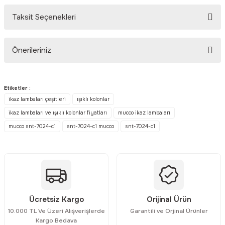
Taksit Seçenekleri
Bu ürüne ilk yorumu siz yapın!
Önerileriniz
Yorum Yaz
Bu ürünün fiyat bilgisi, resim, ürün açıklamalarında ve diğer
konularda yetersiz gördüğünüz noktaları öneri formunu kullanarak
Etiketler :
tarafımıza iletebilirsiniz.
ikaz lambaları çeşitleri
ışıklı kolonlar
Görüş ve önerileriniz için teşekkür ederiz.
ikaz lambaları ve ışıklı kolonlar fiyatları
mucco ikaz lambaları
mucco snt-7024-c1
snt-7024-c1 mucco
snt-7024-c1
Ürün resmi kalitesiz, bozuk veya görüntülenemiyor.
Ürün açıklamasında eksik bilgiler bulunuyor.
Ürün bilgilerinde hatalar bulunuyor.
Ürün fiyatı diğer sitelerden daha pahalı.
Bu ürüne benzer farklı alternatifler olmalı.
Ücretsiz Kargo
Orijinal Ürün
10.000 TL Ve Üzeri Alışverişlerde
Garantili ve Orjinal Ürünler
Kargo Bedava