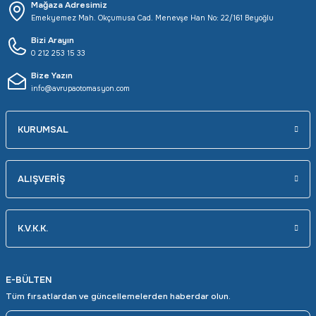
Mağaza Adresimiz
Emekyemez Mah. Okçumusa Cad. Menevşe Han No: 22/161 Beyoğlu
Bizi Arayın
0 212 253 15 33
Bize Yazın
info@avrupaotomasyon.com
KURUMSAL
ALIŞVERİŞ
K.V.K.K.
E-BÜLTEN
Tüm fırsatlardan ve güncellemelerden haberdar olun.