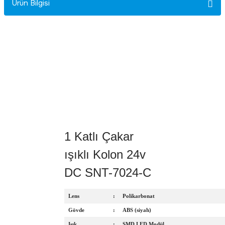
Ürün Bilgisi
Rittal
Ölçü Aleti Aksesuarları
Servo
Proses Kalibratörleri
Sunda
Termometreler
T&T
Topraklama Test Cihazları
Tidar
Vibrasyon Test Cihazları
1 Katlı Çakar
Y.s.Tech
ışıklı Kolon 24v
DC SNT-7024-C
Lens
:
Polikarbonat
Gövde
:
ABS (siyah)
Işık
:
SMD LED Modül