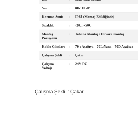
Ses
:
80-110 dB
Koruma Sınıfı
:
IP65 (Montaj Edildiğinde)
Sıcaklık
:
-20…+50C
Montaj
:
Tabana Montaj / Duvara montaj
Pozisyonu
Kablo Çıkışları
:
70 ; Aşağıya - 70L;Yana - 70D Aşağıya
Çalışma Şekli
:
Çakar
Çalışma
:
24V DC
Voltajı
Çalışma Şekli : Çakar