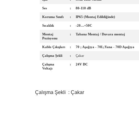
Ses
:
80-110 dB
Koruma Sınıfı
:
IP65 (Montaj Edildiğinde)
Sıcaklık
:
-20…+50C
Montaj
:
Tabana Montaj / Duvara montaj
Pozisyonu
Kablo Çıkışları
:
70 ; Aşağıya - 70L;Yana - 70D Aşağıya
Çalışma Şekli
:
Çakar
Çalışma
:
24V DC
Voltajı
Çalışma Şekli : Çakar