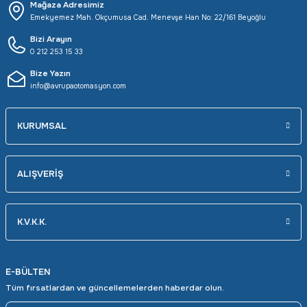
Mağaza Adresimiz
Emekyemez Mah. Okçumusa Cad. Menevşe Han No: 22/161 Beyoğlu
Bizi Arayın
0 212 253 15 33
Bize Yazın
info@avrupaotomasyon.com
KURUMSAL
ALIŞVERİŞ
K.V.K.K.
E-BÜLTEN
Tüm fırsatlardan ve güncellemelerden haberdar olun.