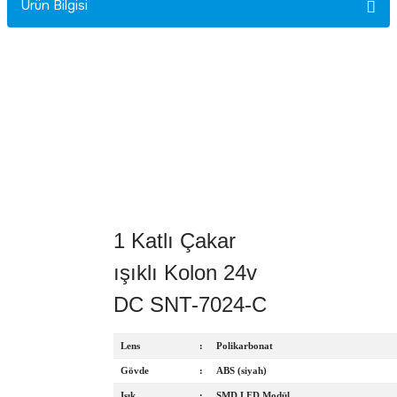
Ürün Bilgisi
Rittal
Ölçü Aleti Aksesuarları
Servo
Proses Kalibratörleri
Sunda
Termometreler
T&T
Topraklama Test Cihazları
Tidar
Vibrasyon Test Cihazları
1 Katlı Çakar
Y.s.Tech
ışıklı Kolon 24v
DC SNT-7024-C
Lens
:
Polikarbonat
Gövde
:
ABS (siyah)
Işık
:
SMD LED Modül