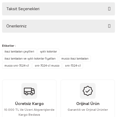
Taksit Seçenekleri
Bu ürüne ilk yorumu siz yapın!
Önerileriniz
Yorum Yaz
Bu ürünün fiyat bilgisi, resim, ürün açıklamalarında ve diğer
konularda yetersiz gördüğünüz noktaları öneri formunu kullanarak
Etiketler :
tarafımıza iletebilirsiniz.
ikaz lambaları çeşitleri
ışıklı kolonlar
Görüş ve önerileriniz için teşekkür ederiz.
ikaz lambaları ve ışıklı kolonlar fiyatları
mucco ikaz lambaları
mucco snt-7024-c1
snt-7024-c1 mucco
snt-7024-c1
Ürün resmi kalitesiz, bozuk veya görüntülenemiyor.
Ürün açıklamasında eksik bilgiler bulunuyor.
Ürün bilgilerinde hatalar bulunuyor.
Ürün fiyatı diğer sitelerden daha pahalı.
Bu ürüne benzer farklı alternatifler olmalı.
Ücretsiz Kargo
Orijinal Ürün
10.000 TL Ve Üzeri Alışverişlerde
Garantili ve Orjinal Ürünler
Kargo Bedava