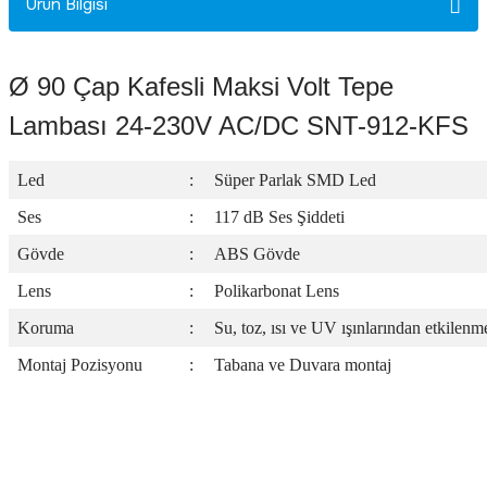
Ürün Bilgisi
Rittal
Ölçü Aleti Aksesuarları
Servo
Proses Kalibratörleri
Ø 90 Çap Kafesli Maksi Volt Tepe
Lambası 24-230V AC/DC SNT-912-KFS
Sunda
Termometreler
Led
:
Süper Parlak SMD Led
T&T
Topraklama Test Cihazları
Ses
:
117 dB Ses Şiddeti
Tidar
Vibrasyon Test Cihazları
Gövde
:
ABS Gövde
Lens
:
Polikarbonat Lens
Y.s.Tech
Koruma
:
Su, toz, ısı ve UV ışınlarından etkilenm
Montaj Pozisyonu
:
Tabana ve Duvara montaj