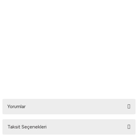
Yorumlar
Taksit Seçenekleri
Bu ürüne ilk yorumu siz yapın!