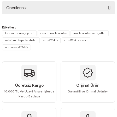
Önerileriniz
Yorum Yaz
Bu ürünün fiyat bilgisi, resim, ürün açıklamalarında ve diğer
konularda yetersiz gördüğünüz noktaları öneri formunu kullanarak
Etiketler :
tarafımıza iletebilirsiniz.
ikaz lambaları çeşitleri
mucco ikaz lambaları
ikaz lambaları ve fiyatları
Görüş ve önerileriniz için teşekkür ederiz.
maksi volt tepe lambaları
snt-912-kfs
snt-912-kfs mucco
mucco snt-912-kfs
Ürün resmi kalitesiz, bozuk veya görüntülenemiyor.
Ürün açıklamasında eksik bilgiler bulunuyor.
Ürün bilgilerinde hatalar bulunuyor.
Ürün fiyatı diğer sitelerden daha pahalı.
Bu ürüne benzer farklı alternatifler olmalı.
Ücretsiz Kargo
Orijinal Ürün
10.000 TL Ve Üzeri Alışverişlerde
Garantili ve Orjinal Ürünler
Kargo Bedava
Gönder