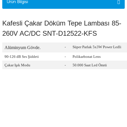
Ürün Bilgisi
Rittal
Ölçü Aleti Aksesuarları
Servo
Proses Kalibratörleri
Kafesli Çakar Döküm Tepe Lambası 85-
260V AC/DC SNT-D12522-KFS
Sunda
Termometreler
-
Süper Parlak 5x3W Power Ledli
Alüminyum Gövde.
T&T
Topraklama Test Cihazları
90-126 dB Ses Şiddeti
-
Polikarbonat Lens
Tidar
Vibrasyon Test Cihazları
Çakar Işık Modu
-
50.000 Saat Led Ömrü
Y.s.Tech