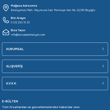
Mağaza Adresimiz
Emekyemez Mah. Okçumusa Cad. Menevşe Han No: 22/161 Beyoğlu
Bizi Arayın
0 212 253 15 33
Bize Yazın
info@avrupaotomasyon.com
KURUMSAL
ALIŞVERİŞ
K.V.K.K.
E-BÜLTEN
Tüm fırsatlardan ve güncellemelerden haberdar olun.