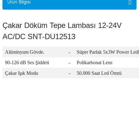
Ürün Bilgisi
Rittal
Ölçü Aleti Aksesuarları
Servo
Proses Kalibratörleri
Çakar Döküm Tepe Lambası 12-24V
AC/DC SNT-DU12513
Sunda
Termometreler
Alüminyum Gövde.
-
Süper Parlak 5x3W Power Ledl
T&T
Topraklama Test Cihazları
90-126 dB Ses Şiddeti
-
Polikarbonat Lens
Tidar
Vibrasyon Test Cihazları
Çakar Işık Modu
-
50.000 Saat Led Ömrü
Y.s.Tech