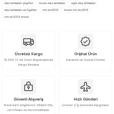
tarafımıza iletebilirsiniz.
ikaz lambaları çeşitleri
mucco ikaz lambaları
uçak ikaz lambaları
Görüş ve önerileriniz için teşekkür ederiz.
ikaz lambaları ve fiyatları
snt-du12513
mucco snt-du12513
snt-du12513 mucco
Ürün resmi kalitesiz, bozuk veya görüntülenemiyor.
Ürün açıklamasında eksik bilgiler bulunuyor.
Ürün bilgilerinde hatalar bulunuyor.
Ürün fiyatı diğer sitelerden daha pahalı.
Bu ürüne benzer farklı alternatifler olmalı.
Ücretsiz Kargo
Orijinal Ürün
10.000 TL Ve Üzeri Alışverişlerde
Garantili ve Orjinal Ürünler
Kargo Bedava
Gönder
Güvenli Alışveriş
Hızlı Gönderi
Kredi kartı bilgileriniz 256bit SSL
Ürünler 2 İş Gününde Kargolanır
sertifikası ile korunmaktadır.