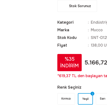
Stok Sorunuz
Kategori
Endüstri
Marka
Mucco
Stok Kodu
SNT-D12
Fiyat
138,00 U
%35
5.166,7
İNDİRİM
*619,37 TL den başlayan tak
Renk Seçiniz
Kırmızı
Sarı
Yeşil