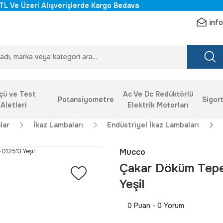
TL Ve Üzeri Alışverişlerde Kargo Bedava
inf
çü ve Test
Ac Ve Dc Redüktörlü
Potansiyometre
Sigort
Aletleri
Elektrik Motorları
lar
İkaz Lambaları
Endüstriyel İkaz Lambaları
Mucco
Çakar Döküm Tep
Yeşil
0 Puan - 0 Yorum