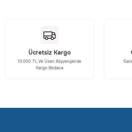
Ürün açıklamasında eksik bilgiler bulunuyor.
Ürün bilgilerinde hatalar bulunuyor.
Ürün fiyatı diğer sitelerden daha pahalı.
Bu ürüne benzer farklı alternatifler olmalı.
Ücretsiz Kargo
10.000 TL Ve Üzeri Alışverişlerde
Gara
Kargo Bedava