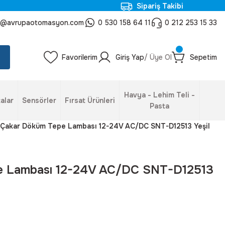
Sipariş Takibi
o@avrupaotomasyon.com
0 530 158 64 11
0 212 253 15 33
Favorilerim
Giriş Yap
/ Üye Ol
Sepetim
Havya - Lehim Teli -
alar
Sensörler
Fırsat Ürünleri
Pasta
Çakar Döküm Tepe Lambası 12-24V AC/DC SNT-D12513 Yeşil
e Lambası 12-24V AC/DC SNT-D12513