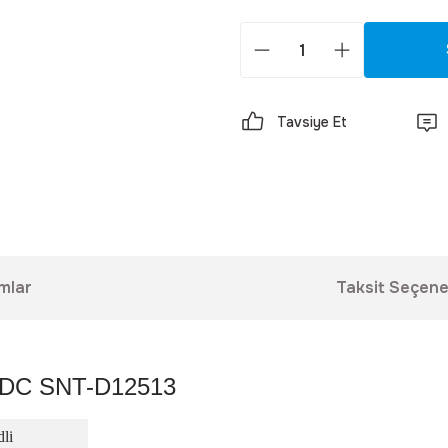
Tavsiye Et
mlar
Taksit Seçene
/DC SNT-D12513
li