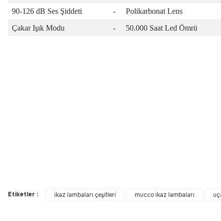
90-126 dB Ses Şiddeti
-
Polikarbonat Lens
Çakar Işık Modu
-
50.000 Saat Led Ömrü
Bu ürünün fiyat bilgisi, resim, ürün açıklamalarında ve diğer konular
Görüş ve önerileriniz için teşekkür ederiz.
Etiketler :
ikaz lambaları çeşitleri
mucco ikaz lambaları
uç
Ürün resmi kalitesiz, bozuk veya görüntülenemiyor.