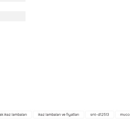
da yetersiz gördüğünüz noktaları öneri formunu kullanarak tarafımıza ilet
Bu ürüne ilk yorumu siz yapın!
ak ikaz lambaları
ikaz lambaları ve fiyatları
snt-d12513
mucco
Yorum Yaz