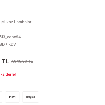
yel İkaz Lambaları
513_eabc94
SD + KDV
2 TL
7.948,80 TL
sitlerle!
Mavi
Beyaz