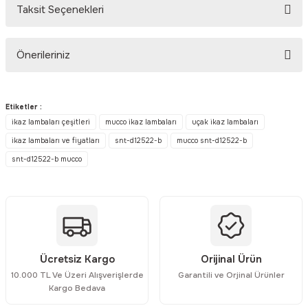
Taksit Seçenekleri
Bu ürüne ilk yorumu siz yapın!
Önerileriniz
Yorum Yaz
Bu ürünün fiyat bilgisi, resim, ürün açıklamalarında ve diğer
konularda yetersiz gördüğünüz noktaları öneri formunu kullanarak
Etiketler :
tarafımıza iletebilirsiniz.
ikaz lambaları çeşitleri
mucco ikaz lambaları
uçak ikaz lambaları
Görüş ve önerileriniz için teşekkür ederiz.
ikaz lambaları ve fiyatları
snt-d12522-b
mucco snt-d12522-b
snt-d12522-b mucco
Ürün resmi kalitesiz, bozuk veya görüntülenemiyor.
Ürün açıklamasında eksik bilgiler bulunuyor.
Ürün bilgilerinde hatalar bulunuyor.
Ürün fiyatı diğer sitelerden daha pahalı.
Bu ürüne benzer farklı alternatifler olmalı.
Ücretsiz Kargo
Orijinal Ürün
10.000 TL Ve Üzeri Alışverişlerde
Garantili ve Orjinal Ürünler
Kargo Bedava