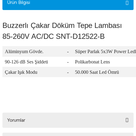
Ürün Bilgisi
Rittal
Ölçü Aleti Aksesuarları
Servo
Proses Kalibratörleri
Buzzerlı Çakar Döküm Tepe Lambası
85-260V AC/DC SNT-D12522-B
Sunda
Termometreler
Alüminyum Gövde.
-
Süper Parlak 5x3W Power Ledl
T&T
Topraklama Test Cihazları
90-126 dB Ses Şiddeti
-
Polikarbonat Lens
Tidar
Vibrasyon Test Cihazları
Çakar Işık Modu
-
50.000 Saat Led Ömrü
Y.s.Tech
Yorumlar