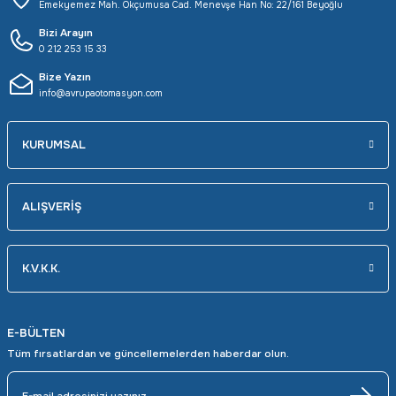
Emekyemez Mah. Okçumusa Cad. Menevşe Han No: 22/161 Beyoğlu
Bizi Arayın
0 212 253 15 33
Bize Yazın
info@avrupaotomasyon.com
KURUMSAL
ALIŞVERİŞ
K.V.K.K.
E-BÜLTEN
Tüm fırsatlardan ve güncellemelerden haberdar olun.