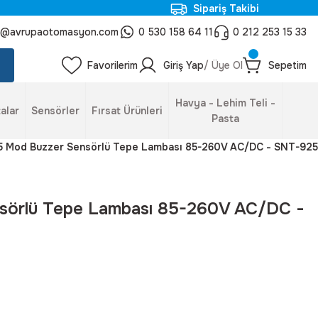
Sipariş Takibi
o@avrupaotomasyon.com
0 530 158 64 11
0 212 253 15 33
Favorilerim
Giriş Yap
/ Üye Ol
Sepetim
Havya - Lehim Teli -
alar
Sensörler
Fırsat Ürünleri
Pasta
5 Mod Buzzer Sensörlü Tepe Lambası 85-260V AC/DC - SNT-92
sörlü Tepe Lambası 85-260V AC/DC -