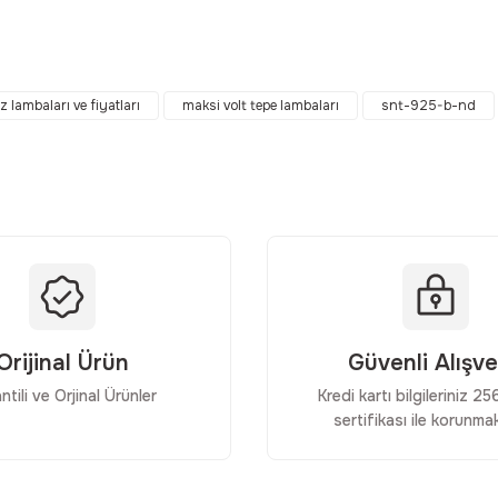
da yetersiz gördüğünüz noktaları öneri formunu kullanarak tarafımıza ilet
Bu ürüne ilk yorumu siz yapın!
z lambaları ve fiyatları
maksi volt tepe lambaları
snt-925-b-nd
Yorum Yaz
Orijinal Ürün
Güvenli Alışve
ntili ve Orjinal Ürünler
Kredi kartı bilgileriniz 2
sertifikası ile korunmak
Gönder