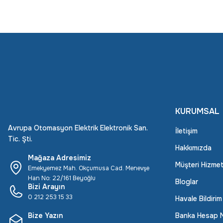
KURUMSAL
Avrupa Otomasyon Elektrik Elektronik San.
İletişim
Tic. Şti.
Hakkımızda
Mağaza Adresimiz
Müşteri Hizmet
Emekyemez Mah. Okçumusa Cad. Menevşe
Han No: 22/161 Beyoğlu
Bloglar
Bizi Arayın
0 212 253 15 33
Havale Bildiri
Bize Yazın
Banka Hesap N