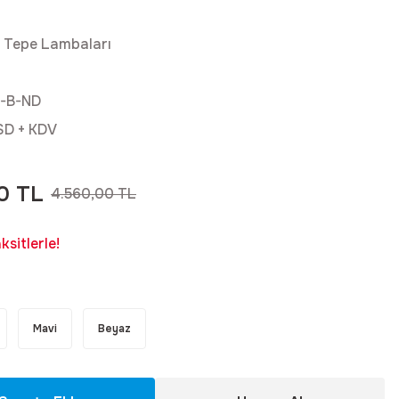
 Tepe Lambaları
-B-ND
SD + KDV
0 TL
4.560,00 TL
sitlerle!
Mavi
Beyaz