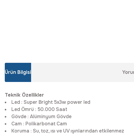
Ürün Bilgisi
Yoru
Teknik Özellikler
Led
:
Super Bright 5x3w power led
Led Ömrü
:
50.000 Saat
Gövde
:
Alüminyum Gövde
Cam
:
Polikarbonat Cam
Koruma
:
Su, toz, ısı ve UV ışınlarından etkilenmez