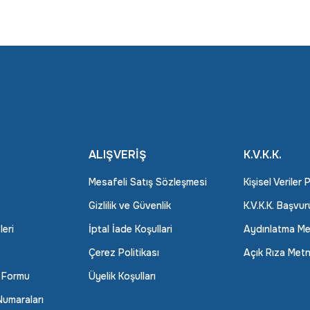
ALIŞVERİŞ
K.V.K.K.
Mesafeli Satış Sözleşmesi
Kişisel Veriler 
Gizlilik ve Güvenlik
K.V.K.K. Başvu
leri
İptal İade Koşullari
Aydınlatma Me
Çerez Politikası
Açık Rıza Metn
m Formu
Üyelik Koşulları
umaraları