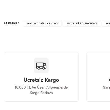
Bu ürünün fiyat bilgisi, resim, ürün açıklamalarında ve diğer konular
Görüş ve önerileriniz için teşekkür ederiz.
Etiketler :
ikaz lambaları çeşitleri
mucco ikaz lambaları
ika
Ürün resmi kalitesiz, bozuk veya görüntülenemiyor.
Ürün açıklamasında eksik bilgiler bulunuyor.
Ürün bilgilerinde hatalar bulunuyor.
Ürün fiyatı diğer sitelerden daha pahalı.
Bu ürüne benzer farklı alternatifler olmalı.
Ücretsiz Kargo
10.000 TL Ve Üzeri Alışverişlerde
Gara
Kargo Bedava