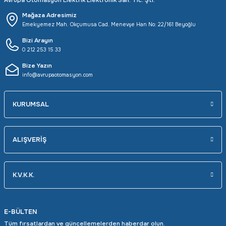
Avrupa Otomasyon Elektrik Elektronik San. Tic. Şti.
Mağaza Adresimiz
Emekyemez Mah. Okçumusa Cad. Menevşe Han No: 22/161 Beyoğlu
Bizi Arayın
0 212 253 15 33
Bize Yazın
info@avrupaotomasyon.com
KURUMSAL
ALIŞVERİŞ
K.V.K.K.
E-BÜLTEN
Tüm fırsatlardan ve güncellemelerden haberdar olun.