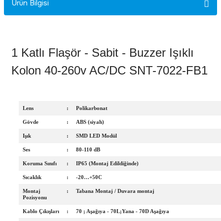
Ürün Bilgisi
Rittal
Ölçü Aleti Aksesuarları
Servo
Proses Kalibratörleri
1 Katlı Flaşör - Sabit - Buzzer Işıklı
Sunda
Termometreler
Kolon 40-260v AC/DC SNT-7022-FB1
T&T
Topraklama Test Cihazları
Lens
:
Polikarbonat
Tidar
Vibrasyon Test Cihazları
Gövde
:
ABS (siyah)
Işık
:
SMD LED Modül
Y.s.Tech
Ses
:
80-110 dB
Koruma Sınıfı
:
IP65 (Montaj Edildiğinde)
Sıcaklık
:
-20…+50C
Montaj
:
Tabana Montaj / Duvara montaj
Pozisyonu
Kablo Çıkışları
:
70 ; Aşağıya - 70L;Yana - 70D Aşağıya