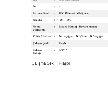
Ses
:
-
Koruma Sınıfı
:
IP65 (Montaj Edildiğinde)
Sıcaklık
:
-20…+50C
Montaj
:
Tabana Montaj / Duvara montaj
Pozisyonu
Kablo Çıkışları
:
70 ; Aşağıya - 70L;Yana - 70D Aşağıya
Çalışma Şekli
:
Flaşör
Çalışma
:
220V AC
Voltajı
Çalışma Şekli : Flaşör