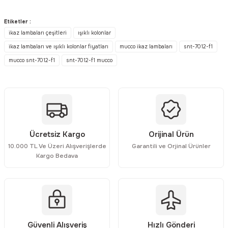
Bu ürünün fiyat bilgisi, resim, ürün açıklamalarında ve diğer
konularda yetersiz gördüğünüz noktaları öneri formunu kullanarak
Etiketler :
tarafımıza iletebilirsiniz.
ikaz lambaları çeşitleri
ışıklı kolonlar
Görüş ve önerileriniz için teşekkür ederiz.
ikaz lambaları ve ışıklı kolonlar fiyatları
mucco ikaz lambaları
snt-7012-f1
mucco snt-7012-f1
snt-7012-f1 mucco
Ürün resmi kalitesiz, bozuk veya görüntülenemiyor.
Ürün açıklamasında eksik bilgiler bulunuyor.
Ürün bilgilerinde hatalar bulunuyor.
Ürün fiyatı diğer sitelerden daha pahalı.
Bu ürüne benzer farklı alternatifler olmalı.
Ücretsiz Kargo
Orijinal Ürün
10.000 TL Ve Üzeri Alışverişlerde
Garantili ve Orjinal Ürünler
Kargo Bedava
Gönder
Güvenli Alışveriş
Hızlı Gönderi