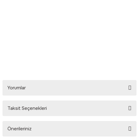
Yorumlar
Taksit Seçenekleri
Bu ürüne ilk yorumu siz yapın!
Önerileriniz
Yorum Yaz