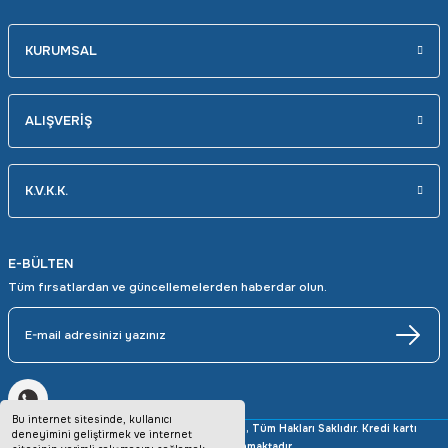
KURUMSAL
ALIŞVERİŞ
K.V.K.K.
E-BÜLTEN
Tüm fırsatlardan ve güncellemelerden haberdar olun.
Bu internet sitesinde, kullanıcı
Copyright © 2025 avrupaotomasyon.com, Tüm Hakları Saklıdır. Kredi kartı
deneyimini geliştirmek ve internet
bilgileriniz 256bit SSL sertifikası ile korunmaktadır.