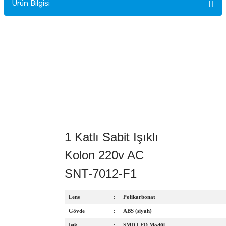
Ürün Bilgisi
Rittal
Ölçü Aleti Aksesuarları
Servo
Proses Kalibratörleri
Sunda
Termometreler
T&T
Topraklama Test Cihazları
Tidar
Vibrasyon Test Cihazları
1 Katlı Sabit Işıklı
Y.s.Tech
Kolon 220v AC
SNT-7012-F1
Lens
:
Polikarbonat
Gövde
:
ABS (siyah)
Işık
:
SMD LED Modül