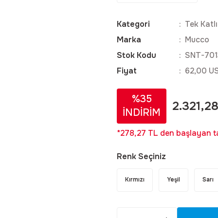
Kategori
Tek Katlı
Marka
Mucco
Stok Kodu
SNT-701
Fiyat
62,00 U
%35
2.321,2
İNDİRİM
*278,27 TL den başlayan ta
Renk Seçiniz
Kırmızı
Yeşil
Sarı