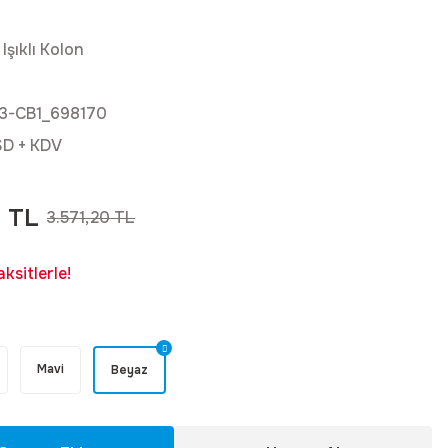
 Işıklı Kolon
3-CB1_698170
SD + KDV
8 TL
3.571,20 TL
ksitlerle!
Mavi
Beyaz