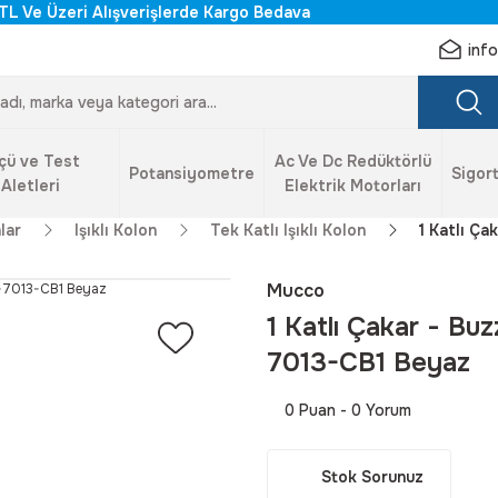
TL Ve Üzeri Alışverişlerde Kargo Bedava
inf
çü ve Test
Ac Ve Dc Redüktörlü
Potansiyometre
Sigort
Aletleri
Elektrik Motorları
lar
Işıklı Kolon
Tek Katlı Işıklı Kolon
1 Katlı Ç
Mucco
1 Katlı Çakar - Bu
7013-CB1 Beyaz
0 Puan - 0 Yorum
Stok Sorunuz