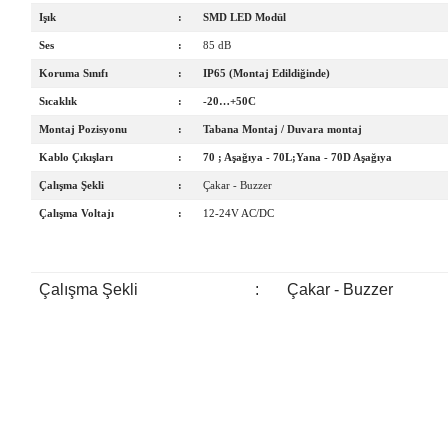
Işık
:
SMD LED Modül
Ses
:
85 dB
Koruma Sınıfı
:
IP65 (Montaj Edildiğinde)
Sıcaklık
:
-20…+50C
Montaj Pozisyonu
:
Tabana Montaj / Duvara montaj
Kablo Çıkışları
:
70 ; Aşağıya - 70L;Yana - 70D Aşağıya
Çalışma Şekli
:
Çakar - Buzzer
Çalışma Voltajı
:
12-24V AC/DC
Çalışma Şekli
:
Çakar - Buzzer