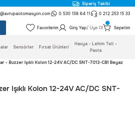
Sipariş Takibi
o@avrupaotomasyon.com
0 530 158 64 11
0 212 253 15 33
Favorilerim
Giriş Yap
/ Üye Ol
Sepetim
Havya - Lehim Teli -
alar
Sensörler
Fırsat Ürünleri
Pasta
akar - Buzzer Işıklı Kolon 12-24V AC/DC SNT-7013-CB1 Beyaz
zzer Işıklı Kolon 12-24V AC/DC SNT-