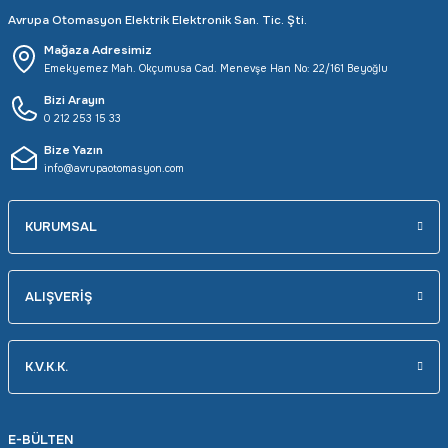
Avrupa Otomasyon Elektrik Elektronik San. Tic. Şti.
Mağaza Adresimiz
Emekyemez Mah. Okçumusa Cad. Menevşe Han No: 22/161 Beyoğlu
Bizi Arayın
0 212 253 15 33
Bize Yazın
info@avrupaotomasyon.com
KURUMSAL
ALIŞVERİŞ
K.V.K.K.
E-BÜLTEN