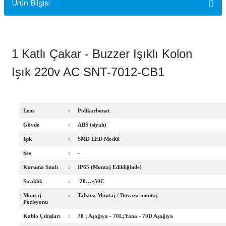
Ürün Bilgisi
Rittal
Ölçü Aleti Aksesuarları
Servo
Proses Kalibratörleri
1 Katlı Çakar - Buzzer Işıklı Kolon
Sunda
Termometreler
Işık 220v AC SNT-7012-CB1
T&T
Topraklama Test Cihazları
Lens
:
Polikarbonat
Tidar
Vibrasyon Test Cihazları
Gövde
:
ABS (siyah)
Işık
:
SMD LED Modül
Y.s.Tech
Ses
:
-
Koruma Sınıfı
:
IP65 (Montaj Edildiğinde)
Sıcaklık
:
-20…+50C
Montaj
:
Tabana Montaj / Duvara montaj
Pozisyonu
Kablo Çıkışları
:
70 ; Aşağıya - 70L;Yana - 70D Aşağıya